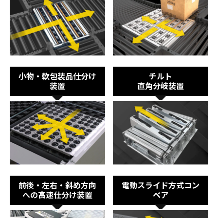
小物・軟包装品仕分け
チルト
装置
直角分岐装置
前後・左右・斜め方向
電動スライド方式コン
への高速仕分け装置
ベア