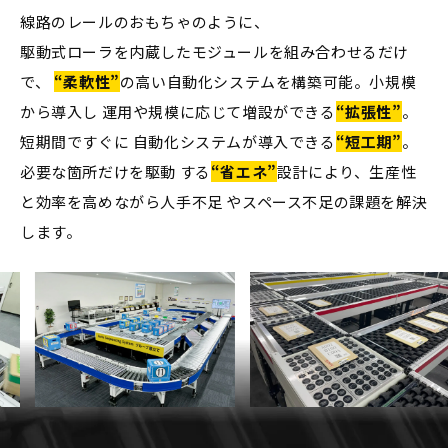
線路のレールのおもちゃのように、
駆動式ローラを内蔵したモジュールを組み合わせるだけ
で、
“柔軟性”
の高い自動化システムを構築可能。小規模
から導入し
運用や規模に応じて増設ができる
“拡張性”
。
短期間ですぐに
自動化システムが導入できる
“短工期”
。
必要な箇所だけを駆動
する
“省エネ”
設計により、生産性
と効率を高めながら人手不足
やスペース不足の課題を解決
します。