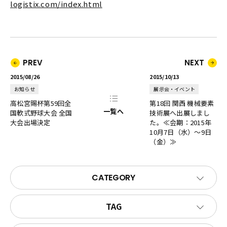
logistix.com/index.html
PREV
NEXT
2015/08/26
2015/10/13
お知らせ
展示会・イベント
高松宮賜杯第59回全
第18回 関西 機械要素
一覧へ
国軟式野球大会 全国
技術展へ出展しまし
大会出場決定
た。≪会期：2015年
10月7日（水）～9日
（金）≫
CATEGORY
TAG