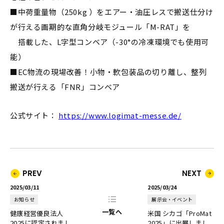
■中荷重量物（250kg ）をエアー・油圧レスで搬送仕分け
が行える画期的な直角分岐モジュール「M-RAT」を
搭載した、L字型コンベア（-30°の冷凍環境でも使用可
能）
■EC物流の現場改善！小物・軟包装品の切り離し、整列
搬送が行える「FNR」コンベア
公式サイト：
https://www.logimat-messe.de/
PREV
NEXT
2025/03/11
2025/03/24
お知らせ
展示会・イベント
一覧へ
健康経営優良法人
米国 シカゴ「ProMat
2025に認定されまし
2025」に出展しまし