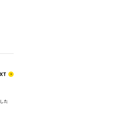
XT
ました