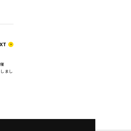
XT
主催
出展しまし