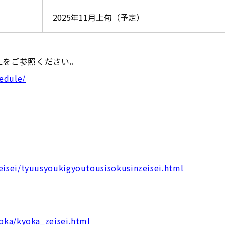
2025年11月上旬（予定）
Lをご参照ください。
hedule/
eisei/tyuusyoukigyoutousisokusinzeisei.html
oka/kyoka_zeisei.html